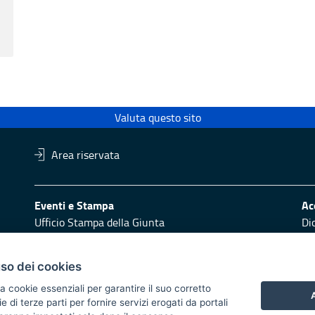
Valuta questo sito
Area riservata
Eventi e Stampa
Ac
Ufficio Stampa della Giunta
Di
Press Regione
Obi
Logo e identità regionale
uso dei cookies
Redazione
Pr
a cookie essenziali per garantire il suo corretto
Responsabili di pubblicazione
Vai
A
di terze parti per fornire servizi erogati da portali