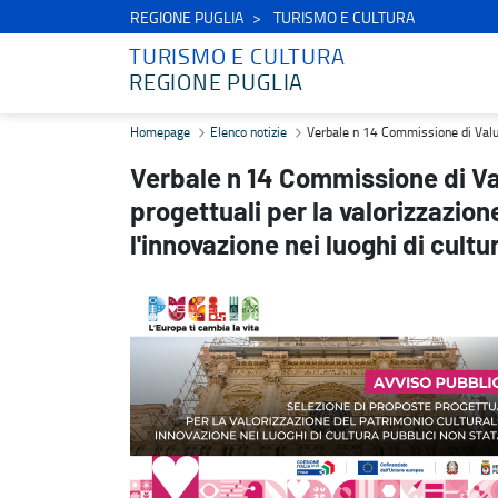
REGIONE PUGLIA
TURISMO E CULTURA
TURISMO E CULTURA
REGIONE PUGLIA
Verbale n 14 Commissione di Valutazione - Avviso Pubblico proposte 
Homepage
Elenco notizie
Verbale n 14 Commissione di Valutaz
Verbale n 14 Commissione di Va
progettuali per la valorizzazion
l'innovazione nei luoghi di cultu