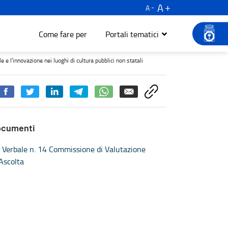
A
A
Come fare per
Portali tematici
vazione nei luoghi di cultura pubblici non statali - Turismo e cult
e l'innovazione nei luoghi di cultura pubblici non statali
ocumenti
Verbale n. 14 Commissione di Valutazione
Ascolta