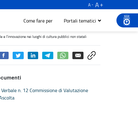
A
A
Come fare per
Portali tematici
vazione nei luoghi di cultura pubblici non statali - Turismo e cult
e l'innovazione nei luoghi di cultura pubblici non statali
ocumenti
Verbale n. 12 Commissione di Valutazione
Ascolta