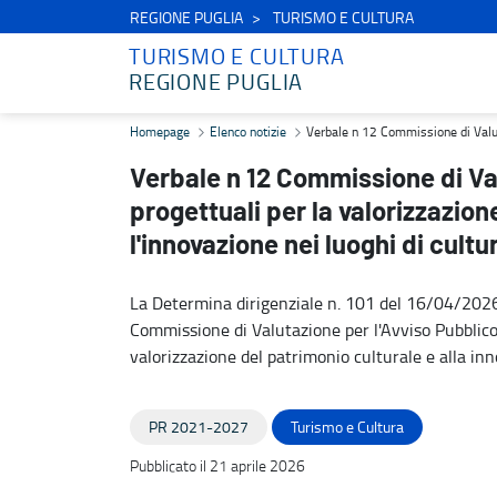
REGIONE PUGLIA
TURISMO E CULTURA
TURISMO E CULTURA
REGIONE PUGLIA
Verbale n 12 Commissione di Valutazione - Avviso Pubblico proposte 
Homepage
Elenco notizie
Verbale n 12 Commissione di Valutaz
Verbale n 12 Commissione di Va
progettuali per la valorizzazion
l'innovazione nei luoghi di cultu
La Determina dirigenziale n. 101 del 16/04/202
Commissione di Valutazione per l'Avviso Pubblico p
valorizzazione del patrimonio culturale e alla inn
PR 2021-2027
Turismo e Cultura
Pubblicato il 21 aprile 2026