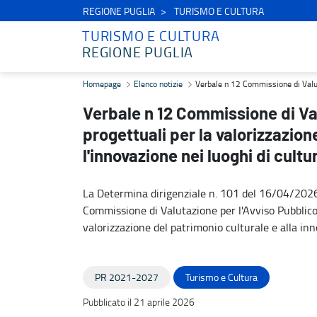
REGIONE PUGLIA
TURISMO E CULTURA
TURISMO E CULTURA
REGIONE PUGLIA
Verbale n 12 Commissione di Valutazione - Avviso Pubblico proposte 
Homepage
Elenco notizie
Verbale n 12 Commissione di Valutaz
Verbale n 12 Commissione di Va
progettuali per la valorizzazion
l'innovazione nei luoghi di cultu
La Determina dirigenziale n. 101 del 16/04/202
Commissione di Valutazione per l'Avviso Pubblico p
valorizzazione del patrimonio culturale e alla inn
PR 2021-2027
Turismo e Cultura
Pubblicato il 21 aprile 2026