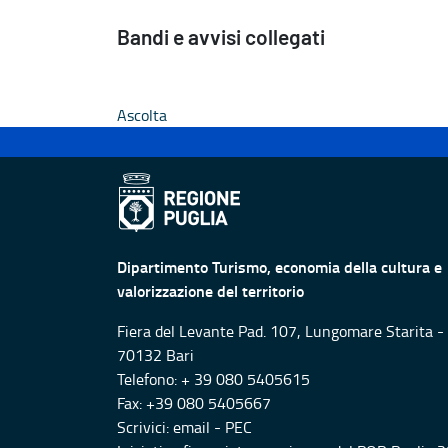
Bandi e avvisi collegati
Ascolta
Dipartimento Turismo, economia della cultura e
valorizzazione del territorio
Fiera del Levante Pad. 107, Lungomare Starita -
70132 Bari
Telefono: + 39 080 5405615
Fax: +39 080 5405667
Scrivici:
email
-
PEC
Iniziativa finanziata con risorse del POR Puglia