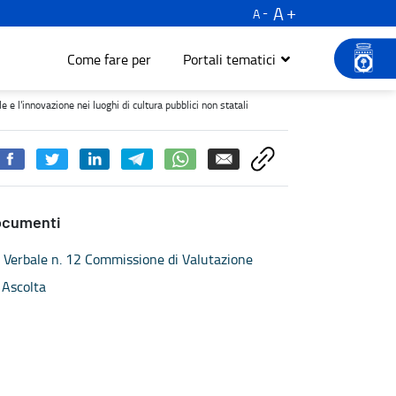
A
A
Come fare per
Portali tematici
vazione nei luoghi di cultura pubblici non statali - Turismo e cult
e l'innovazione nei luoghi di cultura pubblici non statali
ocumenti
Verbale n. 12 Commissione di Valutazione
Ascolta