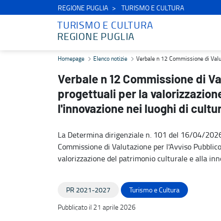
REGIONE PUGLIA
TURISMO E CULTURA
TURISMO E CULTURA
REGIONE PUGLIA
Verbale n 12 Commissione di Valutazione - Avviso Pubblico proposte 
Homepage
Elenco notizie
Verbale n 12 Commissione di Valutaz
Verbale n 12 Commissione di Va
progettuali per la valorizzazion
l'innovazione nei luoghi di cultu
La Determina dirigenziale n. 101 del 16/04/202
Commissione di Valutazione per l'Avviso Pubblico p
valorizzazione del patrimonio culturale e alla inn
PR 2021-2027
Turismo e Cultura
Pubblicato il 21 aprile 2026