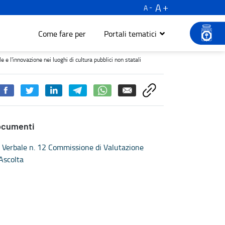
A
A
Come fare per
Portali tematici
vazione nei luoghi di cultura pubblici non statali - Turismo e cult
e l'innovazione nei luoghi di cultura pubblici non statali
ocumenti
Verbale n. 12 Commissione di Valutazione
Ascolta