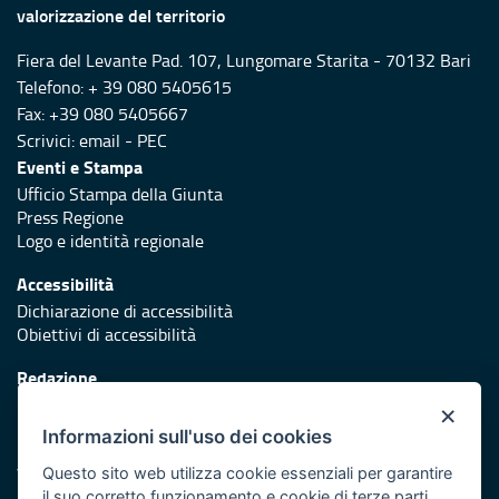
valorizzazione del territorio
Fiera del Levante Pad. 107, Lungomare Starita - 70132 Bari
Telefono: + 39 080 5405615
Fax: +39 080 5405667
Scrivici:
email
-
PEC
Eventi e Stampa
Ufficio Stampa della Giunta
Press Regione
Logo e identità regionale
Accessibilità
Dichiarazione di accessibilità
Obiettivi di accessibilità
Redazione
Responsabili di pubblicazione
×
Informazioni sull'uso dei cookies
Protezione civile
Vai al sito di Protezione Civile Puglia
Questo sito web utilizza cookie essenziali per garantire
il suo corretto funzionamento e cookie di terze parti