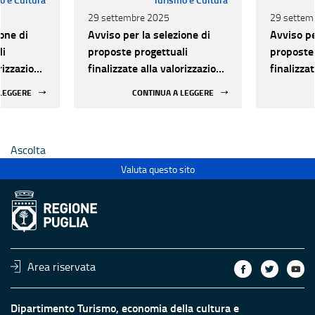
29 settembre 2025
29 settem
one di
Avviso per la selezione di
Avviso pe
li
proposte progettuali
proposte 
orizzazione
finalizzate alla valorizzazione
finalizza
urale e
del patrimonio culturale e
del patri
 LEGGERE
CONTINUA A LEGGERE
 luoghi di
alla innovazione nei luoghi di
alla inno
 statali
cultura pubblici non statali
cultura p
Ascolta
Valuta questo sito
Area riservata
Dipartimento Turismo, economia della cultura e