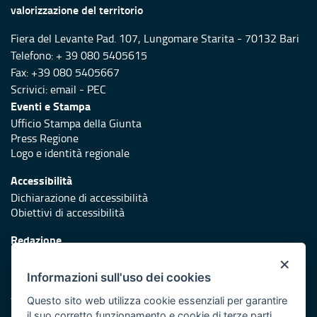
valorizzazione del territorio
Fiera del Levante Pad. 107, Lungomare Starita - 70132 Bari
Telefono: + 39 080 5405615
Fax: +39 080 5405667
Scrivici:
email
-
PEC
Eventi e Stampa
Ufficio Stampa della Giunta
Press Regione
Logo e identità regionale
Accessibilità
Dichiarazione di accessibilità
Obiettivi di accessibilità
Redazione
Responsabili di pubblicazione
×
Informazioni sull'uso dei cookies
Protezione civile
Vai al sito di Protezione Civile Puglia
Questo sito web utilizza cookie essenziali per garantire
il suo corretto funzionamento e cookie di terze parti