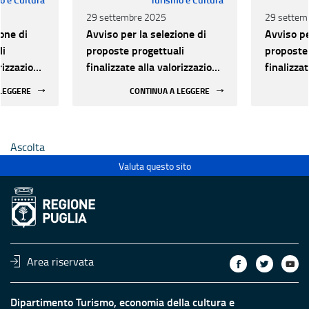
29 settembre 2025
29 settem
one di
Avviso per la selezione di
Avviso pe
li
proposte progettuali
proposte 
orizzazione
finalizzate alla valorizzazione
finalizza
urale e
del patrimonio culturale e
del patri
 LEGGERE
CONTINUA A LEGGERE
 luoghi di
alla innovazione nei luoghi di
alla inno
 statali
cultura pubblici non statali
cultura p
Ascolta
Valuta questo sito
Area riservata
Dipartimento Turismo, economia della cultura e