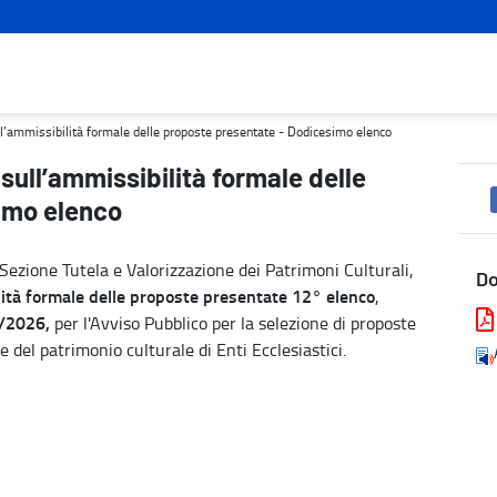
proposte presentate - Dodicesimo elenco - Turismo e cultura
sull’ammissibilità formale delle proposte presentate - Dodicesimo elenco
 sull’ammissibilità formale delle
imo elenco
a Sezione Tutela e Valorizzazione dei Patrimoni Culturali,
D
ità formale delle proposte presentate 12° elenco
,
5/2026,
per l'Avviso Pubblico per la selezione di proposte
e del patrimonio culturale di Enti Ecclesiastici.