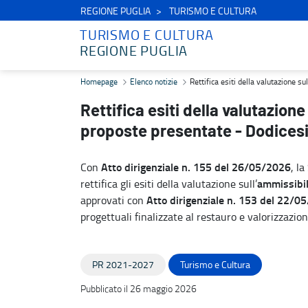
REGIONE PUGLIA
TURISMO E CULTURA
TURISMO E CULTURA
REGIONE PUGLIA
Rettifica esiti della valutazione sull’ammissibilità formale delle 
Homepage
Elenco notizie
Rettifica esiti della valutazione 
Rettifica esiti della valutazione
proposte presentate - Dodices
Atto dirigenziale n. 155 del 26/05/2026
Con
, l
ammissibil
rettifica gli esiti della valutazione sull’
Atto dirigenziale n. 153 del 22/0
approvati con
progettuali finalizzate al restauro e valorizzazion
PR 2021-2027
Turismo e Cultura
Pubblicato il 26 maggio 2026