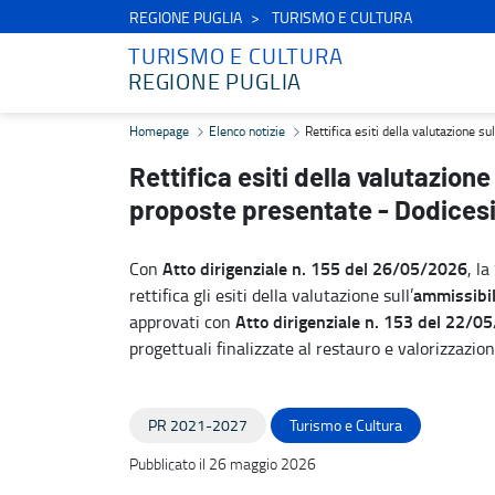
REGIONE PUGLIA
TURISMO E CULTURA
TURISMO E CULTURA
REGIONE PUGLIA
Rettifica esiti della valutazione sull’ammissibilità formale delle 
Homepage
Elenco notizie
Rettifica esiti della valutazione 
Rettifica esiti della valutazione
proposte presentate - Dodices
Atto dirigenziale n. 155 del 26/05/2026
Con
, l
ammissibil
rettifica gli esiti della valutazione sull’
Atto dirigenziale n. 153 del 22/0
approvati con
progettuali finalizzate al restauro e valorizzazion
PR 2021-2027
Turismo e Cultura
Pubblicato il 26 maggio 2026