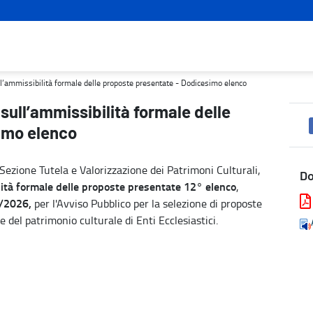
proposte presentate - Dodicesimo elenco - Turismo e cultura
sull’ammissibilità formale delle proposte presentate - Dodicesimo elenco
 sull’ammissibilità formale delle
imo elenco
a Sezione Tutela e Valorizzazione dei Patrimoni Culturali,
D
ità formale delle proposte presentate 12° elenco
,
5/2026,
per l'Avviso Pubblico per la selezione di proposte
e del patrimonio culturale di Enti Ecclesiastici.