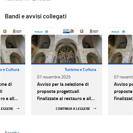
Bandi e avvisi collegati
o e Cultura
Turismo e Cultura
07 novembre 2025
07 novemb
one di
Avviso per la selezione di
Avviso pe
li
proposte progettuali
proposte 
ro e alla
finalizzate al restauro e alla
finalizzat
 di beni
rifunzionalizzazione di beni
rifunzion
 LEGGERE
CONTINUA A LEGGERE
culturali materiali e
culturali 
immateriali di Enti
immateria
Ecclesiastici
Ecclesias
Ascolta