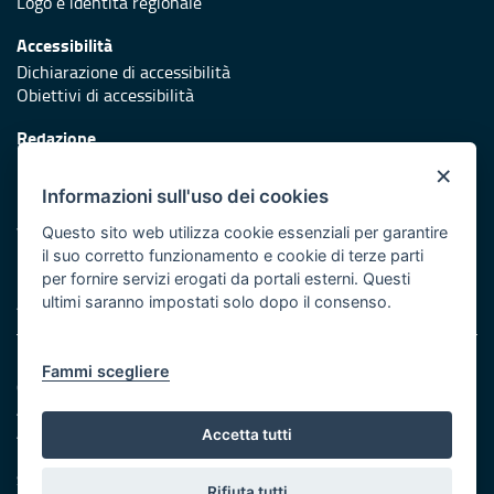
Logo e identità regionale
Accessibilità
Dichiarazione di accessibilità
Obiettivi di accessibilità
Redazione
Responsabili di pubblicazione
×
Informazioni sull'uso dei cookies
Protezione civile
Vai al sito di Protezione Civile Puglia
Questo sito web utilizza cookie essenziali per garantire
il suo corretto funzionamento e cookie di terze parti
Iniziativa finanziata con risorse del POR Puglia 2014/2020 -
per fornire servizi erogati da portali esterni. Questi
Asse XI
ultimi saranno impostati solo dopo il consenso.
Note legali
Fammi scegliere
Cookie e privacy
Amministrazione trasparente
Atti di notifica
Accetta tutti
Feed RSS
Servizi intranet
Rifiuta tutti