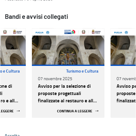
Bandi e avvisi collegati
o e Cultura
Turismo e Cultura
07 novembre 2025
07 novemb
one di
Avviso per la selezione di
Avviso pe
li
proposte progettuali
proposte 
ro e alla
finalizzate al restauro e alla
finalizzat
 di beni
rifunzionalizzazione di beni
rifunzion
 LEGGERE
CONTINUA A LEGGERE
culturali materiali e
culturali 
immateriali di Enti
immateria
Ecclesiastici
Ecclesias
Ascolta