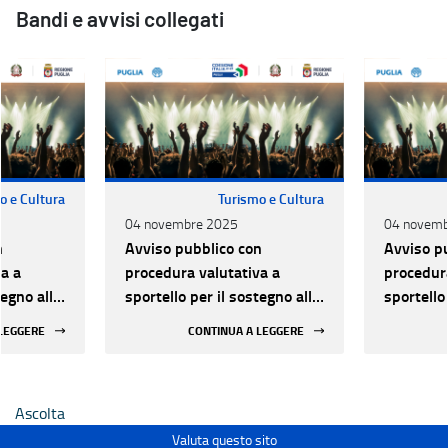
Bandi e avvisi collegati
o e Cultura
Turismo e Cultura
04 novembre 2025
04 novemb
n
Avviso pubblico con
Avviso p
a a
procedura valutativa a
procedura
tegno alle
sportello per il sostegno alle
sportello
lo dal
attività di Spettacolo dal
attività 
 LEGGERE
CONTINUA A LEGGERE
25-2027
vivo - Triennio 2025-2027
vivo - T
Ascolta
Valuta questo sito