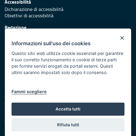
Accessibilità
Dichiarazione di accessibilità
Obiettivi di accessibilità
Redazione
Responsabili di pubblicazione
×
Informazioni sull'uso dei cookies
Protezione civile
Vai al sito di Protezione Civile Puglia
Questo sito web utilizza cookie essenziali per garantire
il suo corretto funzionamento e cookie di terze parti
Iniziativa finanziata con risorse del POR Puglia 2014/2020 -
per fornire servizi erogati da portali esterni. Questi
Asse XI
ultimi saranno impostati solo dopo il consenso.
Note legali
Fammi scegliere
Cookie e privacy
Amministrazione trasparente
Atti di notifica
Accetta tutti
Feed RSS
Servizi intranet
Rifiuta tutti
© Regione Puglia