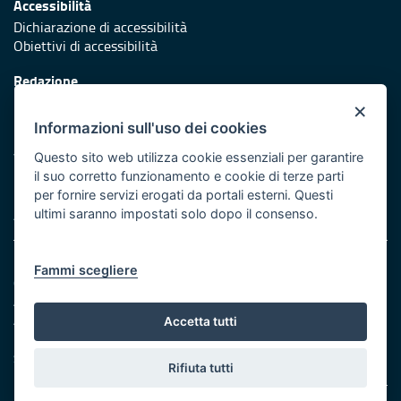
Accessibilità
Dichiarazione di accessibilità
Obiettivi di accessibilità
Redazione
Responsabili di pubblicazione
×
Informazioni sull'uso dei cookies
Protezione civile
Vai al sito di Protezione Civile Puglia
Questo sito web utilizza cookie essenziali per garantire
il suo corretto funzionamento e cookie di terze parti
Iniziativa finanziata con risorse del POR Puglia 2014/2020 -
per fornire servizi erogati da portali esterni. Questi
Asse XI
ultimi saranno impostati solo dopo il consenso.
Note legali
Fammi scegliere
Cookie e privacy
Amministrazione trasparente
Atti di notifica
Accetta tutti
Feed RSS
Servizi intranet
Rifiuta tutti
© Regione Puglia