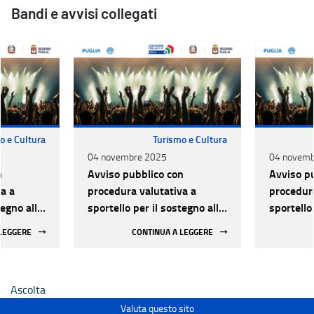
Bandi e avvisi collegati
o e Cultura
Turismo e Cultura
04 novembre 2025
04 novemb
n
Avviso pubblico con
Avviso p
a a
procedura valutativa a
procedura
tegno alle
sportello per il sostegno alle
sportello
lo dal
attività di Spettacolo dal
attività 
 LEGGERE
CONTINUA A LEGGERE
25-2027
vivo - Triennio 2025-2027
vivo - T
Ascolta
Valuta questo sito