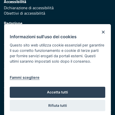
Accessibilità
Dichiarazione di accessibilità
Obiettivi di accessibilità
Redazione
Responsabili di pubblicazione
×
Informazioni sull'uso dei cookies
Protezione civile
Vai al sito di Protezione Civile Puglia
Questo sito web utilizza cookie essenziali per garantire
il suo corretto funzionamento e cookie di terze parti
Iniziativa finanziata con risorse del POR Puglia 2014/2020 -
per fornire servizi erogati da portali esterni. Questi
Asse XI
ultimi saranno impostati solo dopo il consenso.
Note legali
Fammi scegliere
Cookie e privacy
Amministrazione trasparente
Atti di notifica
Accetta tutti
Feed RSS
Servizi intranet
Rifiuta tutti
© Regione Puglia