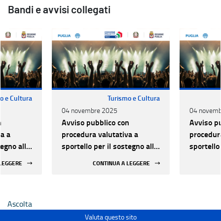
Bandi e avvisi collegati
o e Cultura
Turismo e Cultura
04 novembre 2025
04 novemb
n
Avviso pubblico con
Avviso p
a a
procedura valutativa a
procedura
tegno alle
sportello per il sostegno alle
sportello
lo dal
attività di Spettacolo dal
attività 
 LEGGERE
CONTINUA A LEGGERE
25-2027
vivo - Triennio 2025-2027
vivo - T
Ascolta
Valuta questo sito