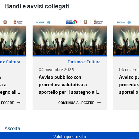
Bandi e avvisi collegati
o e Cultura
Turismo e Cultura
04 novembre 2025
04 novemb
n
Avviso pubblico con
Avviso p
a a
procedura valutativa a
procedura
tegno alle
sportello per il sostegno alle
sportello
lo dal
attività di Spettacolo dal
attività 
 LEGGERE
CONTINUA A LEGGERE
25-2027
vivo - Triennio 2025-2027
vivo - T
Ascolta
Valuta questo sito