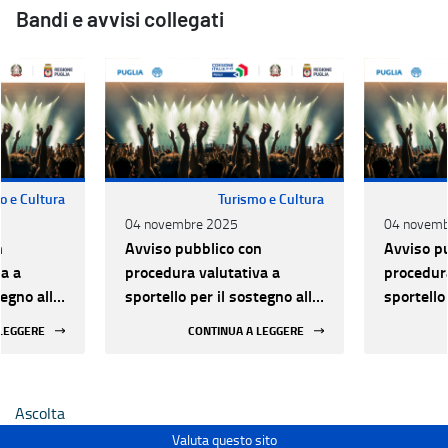
Bandi e avvisi collegati
o e Cultura
Turismo e Cultura
04 novembre 2025
04 novemb
n
Avviso pubblico con
Avviso p
a a
procedura valutativa a
procedura
tegno alle
sportello per il sostegno alle
sportello
lo dal
attività di Spettacolo dal
attività 
 LEGGERE
CONTINUA A LEGGERE
25-2027
vivo - Triennio 2025-2027
vivo - T
Ascolta
Valuta questo sito