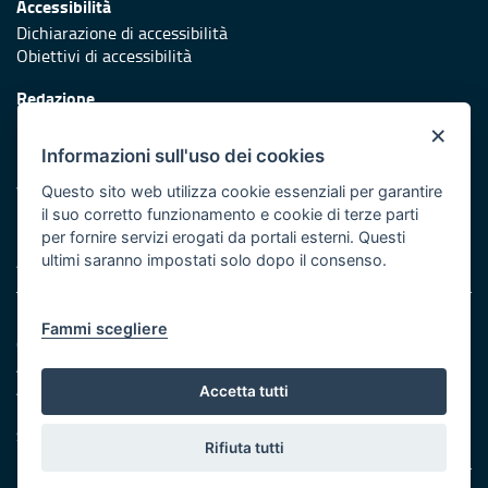
Accessibilità
Dichiarazione di accessibilità
Obiettivi di accessibilità
Redazione
Responsabili di pubblicazione
×
Informazioni sull'uso dei cookies
Protezione civile
Vai al sito di Protezione Civile Puglia
Questo sito web utilizza cookie essenziali per garantire
il suo corretto funzionamento e cookie di terze parti
Iniziativa finanziata con risorse del POR Puglia 2014/2020 -
per fornire servizi erogati da portali esterni. Questi
Asse XI
ultimi saranno impostati solo dopo il consenso.
Note legali
Fammi scegliere
Cookie e privacy
Amministrazione trasparente
Atti di notifica
Accetta tutti
Feed RSS
Servizi intranet
Rifiuta tutti
© Regione Puglia