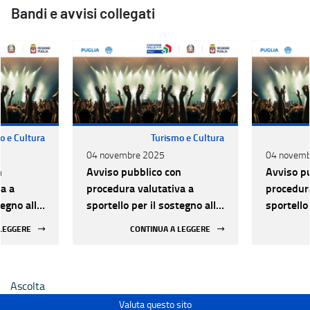
Bandi e avvisi collegati
o e Cultura
Turismo e Cultura
04 novembre 2025
04 novemb
n
Avviso pubblico con
Avviso p
a a
procedura valutativa a
procedura
tegno alle
sportello per il sostegno alle
sportello
lo dal
attività di Spettacolo dal
attività 
 LEGGERE
CONTINUA A LEGGERE
25-2027
vivo - Triennio 2025-2027
vivo - T
Ascolta
Valuta questo sito