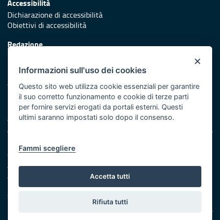
Accessibilità
Dichiarazione di accessibilità
Obiettivi di accessibilità
Redazione
Responsabili di pubblicazione
×
Informazioni sull'uso dei cookies
Protezione civile
Vai al sito di Protezione Civile Puglia
Questo sito web utilizza cookie essenziali per garantire
il suo corretto funzionamento e cookie di terze parti
Iniziativa finanziata con risorse del POR Puglia 2014/2020 -
per fornire servizi erogati da portali esterni. Questi
Asse XI
ultimi saranno impostati solo dopo il consenso.
Note legali
Fammi scegliere
Cookie e privacy
Amministrazione trasparente
Atti di notifica
Accetta tutti
Feed RSS
Servizi intranet
Rifiuta tutti
© Regione Puglia