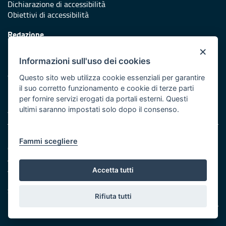
Dichiarazione di accessibilità
Obiettivi di accessibilità
Redazione
Responsabili di pubblicazione
×
Informazioni sull'uso dei cookies
Protezione civile
Vai al sito di Protezione Civile Puglia
Questo sito web utilizza cookie essenziali per garantire
il suo corretto funzionamento e cookie di terze parti
Iniziativa finanziata con risorse del POR Puglia 2014/2020 -
per fornire servizi erogati da portali esterni. Questi
Asse XI
ultimi saranno impostati solo dopo il consenso.
Note legali
Fammi scegliere
Cookie e privacy
Amministrazione trasparente
Atti di notifica
Accetta tutti
Feed RSS
Servizi intranet
Rifiuta tutti
© Regione Puglia