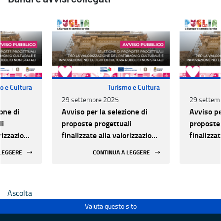
o e Cultura
Turismo e Cultura
29 settembre 2025
29 settem
one di
Avviso per la selezione di
Avviso pe
li
proposte progettuali
proposte 
orizzazione
finalizzate alla valorizzazione
finalizza
urale e
del patrimonio culturale e
del patri
 LEGGERE
CONTINUA A LEGGERE
 luoghi di
alla innovazione nei luoghi di
alla inno
 statali
cultura pubblici non statali
cultura p
Ascolta
Valuta questo sito