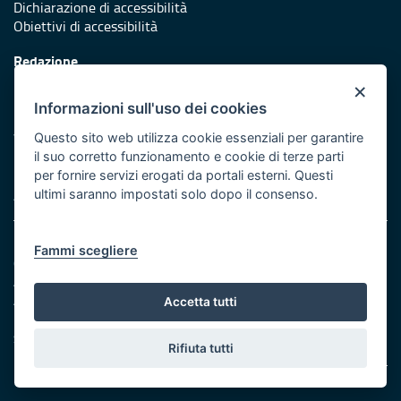
Dichiarazione di accessibilità
Obiettivi di accessibilità
Redazione
Responsabili di pubblicazione
×
Informazioni sull'uso dei cookies
Protezione civile
Vai al sito di Protezione Civile Puglia
Questo sito web utilizza cookie essenziali per garantire
il suo corretto funzionamento e cookie di terze parti
Iniziativa finanziata con risorse del POR Puglia 2014/2020 -
per fornire servizi erogati da portali esterni. Questi
Asse XI
ultimi saranno impostati solo dopo il consenso.
Note legali
Fammi scegliere
Cookie e privacy
Amministrazione trasparente
Atti di notifica
Accetta tutti
Feed RSS
Servizi intranet
Rifiuta tutti
© Regione Puglia