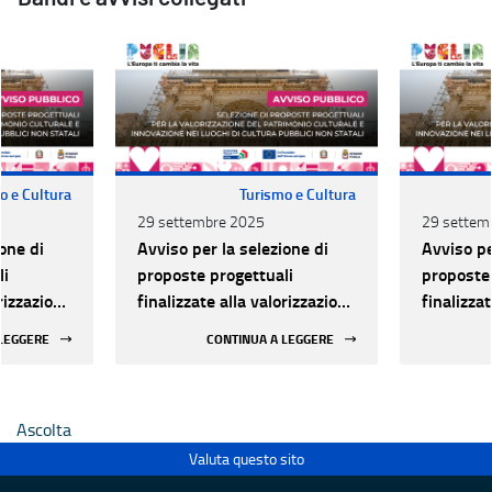
o e Cultura
Turismo e Cultura
29 settembre 2025
29 settem
one di
Avviso per la selezione di
Avviso pe
li
proposte progettuali
proposte 
orizzazione
finalizzate alla valorizzazione
finalizza
urale e
del patrimonio culturale e
del patri
 LEGGERE
CONTINUA A LEGGERE
 luoghi di
alla innovazione nei luoghi di
alla inno
 statali
cultura pubblici non statali
cultura p
Ascolta
Valuta questo sito