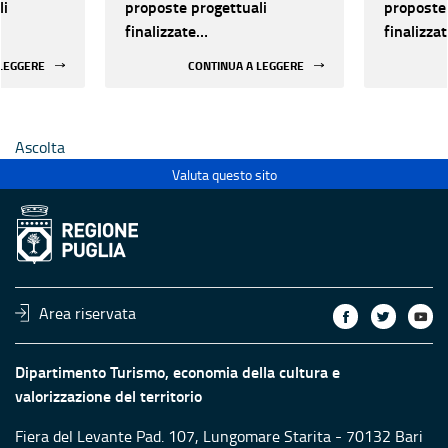
li
proposte progettuali
proposte 
finalizzate
finalizza
all’efficientamento
all’effic
 LEGGERE
CONTINUA A LEGGERE
i della
energetico dei luoghi della
energetic
 statali
cultura pubblici non statali
cultura p
Ascolta
Valuta questo sito
Area riservata
Dipartimento Turismo, economia della cultura e
valorizzazione del territorio
Fiera del Levante Pad. 107, Lungomare Starita - 70132 Bari