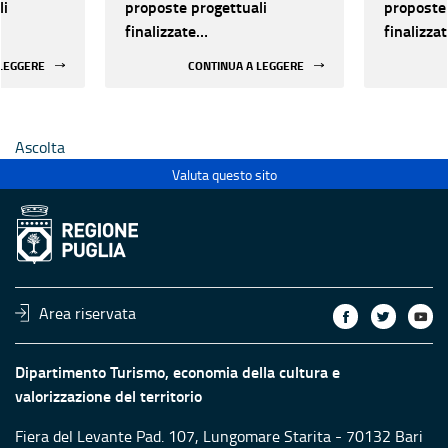
li
proposte progettuali
proposte 
finalizzate
finalizza
all’efficientamento
all’effic
 LEGGERE
CONTINUA A LEGGERE
i della
energetico dei luoghi della
energetic
 statali
cultura pubblici non statali
cultura p
Ascolta
Valuta questo sito
Area riservata
Dipartimento Turismo, economia della cultura e
valorizzazione del territorio
Fiera del Levante Pad. 107, Lungomare Starita - 70132 Bari