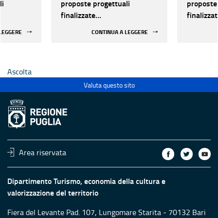
li
proposte progettuali
proposte 
finalizzate
finalizza
all’efficientamento
all’effic
 LEGGERE
CONTINUA A LEGGERE
i della
energetico dei luoghi della
energetic
 statali
cultura pubblici non statali
cultura p
Ascolta
Valuta questo sito
Area riservata
Dipartimento Turismo, economia della cultura e
valorizzazione del territorio
Fiera del Levante Pad. 107, Lungomare Starita - 70132 Bari