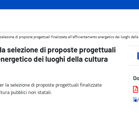
finalizzate all’efficientamento energetico dei luoghi della cultura 
elezione di proposte progettuali finalizzate all’efficientamento energetico dei luoghi della 
la selezione di proposte progettuali
energetico dei luoghi della cultura
D
er la selezione di proposte progettuali finalizzate
ltura pubblici non statali.