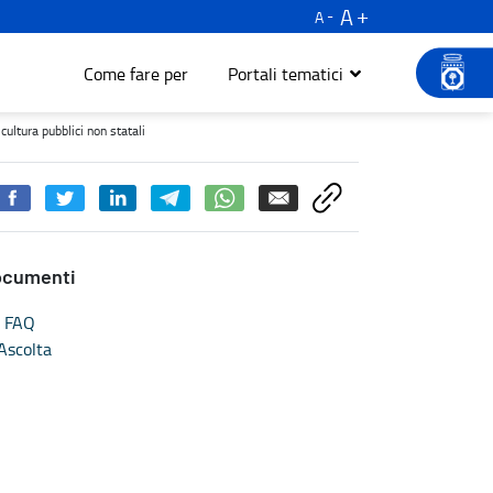
A
A
Come fare per
Portali tematici
pubblici non statali - Turismo e cultura
cultura pubblici non statali
ocumenti
FAQ
Ascolta