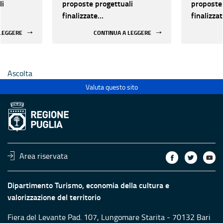
li
proposte progettuali
proposte 
finalizzate
finalizza
all’efficientamento
all’effic
 LEGGERE
CONTINUA A LEGGERE
i della
energetico dei luoghi della
energetic
 statali
cultura pubblici non statali
cultura p
Ascolta
Valuta questo sito
Area riservata
Dipartimento Turismo, economia della cultura e
valorizzazione del territorio
Fiera del Levante Pad. 107, Lungomare Starita - 70132 Bari