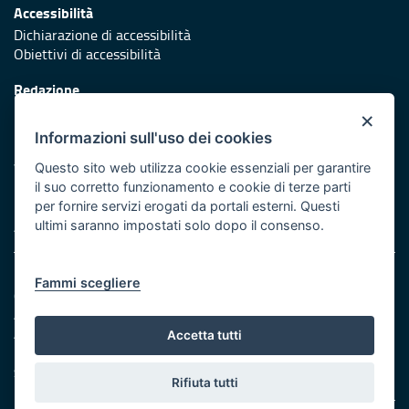
Accessibilità
Dichiarazione di accessibilità
Obiettivi di accessibilità
Redazione
Responsabili di pubblicazione
×
Informazioni sull'uso dei cookies
Protezione civile
Vai al sito di Protezione Civile Puglia
Questo sito web utilizza cookie essenziali per garantire
il suo corretto funzionamento e cookie di terze parti
Iniziativa finanziata con risorse del POR Puglia 2014/2020 -
per fornire servizi erogati da portali esterni. Questi
Asse XI
ultimi saranno impostati solo dopo il consenso.
Note legali
Fammi scegliere
Cookie e privacy
Amministrazione trasparente
Atti di notifica
Accetta tutti
Feed RSS
Servizi intranet
Rifiuta tutti