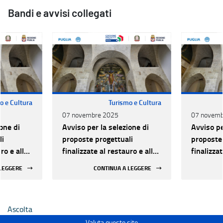
Bandi e avvisi collegati
o e Cultura
Turismo e Cultura
07 novembre 2025
07 novemb
one di
Avviso per la selezione di
Avviso pe
li
proposte progettuali
proposte 
ro e alla
finalizzate al restauro e alla
finalizzat
 di beni
rifunzionalizzazione di beni
rifunzion
 LEGGERE
CONTINUA A LEGGERE
culturali materiali e
culturali 
immateriali di Enti
immateria
Ecclesiastici
Ecclesias
Ascolta
Valuta questo sito