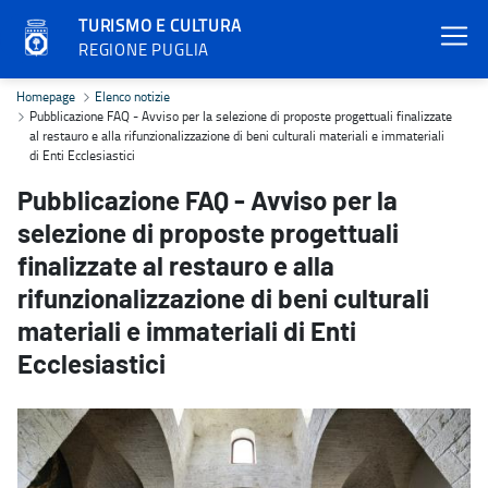
TURISMO E CULTURA
REGIONE PUGLIA
Pubblicazione FAQ - Avviso per la selezione di proposte progettuali f
Homepage
Elenco notizie
Pubblicazione FAQ - Avviso per la selezione di proposte progettuali finalizzate
al restauro e alla rifunzionalizzazione di beni culturali materiali e immateriali
di Enti Ecclesiastici
Pubblicazione FAQ - Avviso per la
selezione di proposte progettuali
finalizzate al restauro e alla
rifunzionalizzazione di beni culturali
materiali e immateriali di Enti
Ecclesiastici