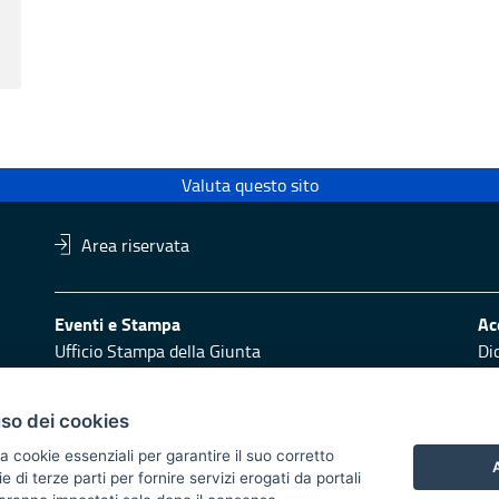
Valuta questo sito
Area riservata
Eventi e Stampa
Ac
Ufficio Stampa della Giunta
Di
Press Regione
Obi
Logo e identità regionale
uso dei cookies
Redazione
Pr
a cookie essenziali per garantire il suo corretto
Responsabili di pubblicazione
Vai
A
di terze parti per fornire servizi erogati da portali