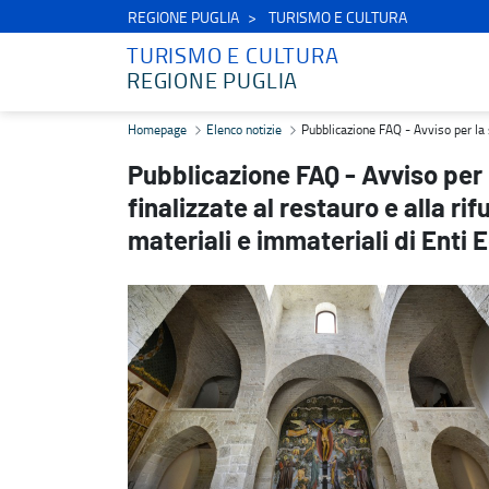
REGIONE PUGLIA
TURISMO E CULTURA
TURISMO E CULTURA
REGIONE PUGLIA
Pubblicazione FAQ - Avviso per la selezione di proposte progettuali f
Homepage
Elenco notizie
Pubblicazione FAQ - Avviso per la se
Pubblicazione FAQ - Avviso per 
finalizzate al restauro e alla ri
materiali e immateriali di Enti 