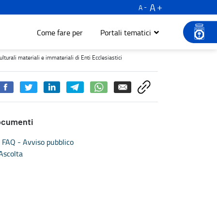
A
A
Come fare per
Portali tematici
 materiali e immateriali di Enti Ecclesiastici - Turismo e cultura
lturali materiali e immateriali di Enti Ecclesiastici
ocumenti
FAQ - Avviso pubblico
Ascolta