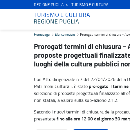
REGIONE PUGLIA
TURISMO E CULTURA
TURISMO E CULTURA
REGIONE PUGLIA
Prorogati termini di chiusura - Avviso Pubblico per la selezione di 
Homepage
Elenco notizie
Prorogati termini di chiusura - Avv
Prorogati termini di chiusura - 
proposte progettuali finalizzat
luoghi della cultura pubblici non
Con Atto dirigenziale n.7 del 22/01/2026 della Di
prorogato il termine 
Patrimoni Culturali, è stato
selezione di proposte progettuali finalizzate all’
non statali, a valere sulla sub-azione 2.1.2.
Secondo i nuovi termini di chiusura della procedu
fino alle ore 12:00 del giorno 30 ma
presentate