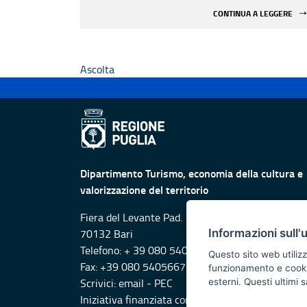
non statali
CONTINUA A LEGGERE
Ascolta
Dipartimento Turismo, economia della cultura e
valorizzazione del territorio
Fiera del Levante Pad. 107, Lungomare Starita -
Informazioni sull'
70132 Bari
Telefono: + 39 080 5405615
Questo sito web utilizz
Fax: +39 080 5405667
funzionamento e cookie 
Scrivici:
email
-
PEC
esterni. Questi ultimi
Iniziativa finanziata con risorse del POR Puglia