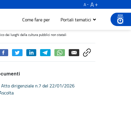
A
A
Come fare per
Portali tematici
luoghi della cultura pubblici non statali - Turismo e cultura
co dei luoghi della cultura pubblici non statali
ocumenti
Atto dirigenziale n.7 del 22/01/2026
Ascolta