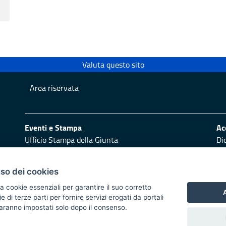
Valuta questo sito
Area riservata
Eventi e Stampa
Ac
Ufficio Stampa della Giunta
Di
Press Regione
Obi
Logo e identità regionale
uso dei cookies
Redazione
Pr
a cookie essenziali per garantire il suo corretto
Responsabili di pubblicazione
Vai
A
di terze parti per fornire servizi erogati da portali
 saranno impostati solo dopo il consenso.
 2014/2020 - Asse XI