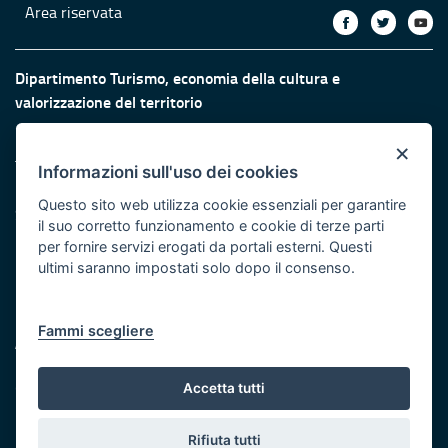
Area riservata
Dipartimento Turismo, economia della cultura e
valorizzazione del territorio
Fiera del Levante Pad. 107, Lungomare Starita - 70132 Bari
×
Telefono: + 39 080 5405615
Informazioni sull'uso dei cookies
Fax: +39 080 5405667
Questo sito web utilizza cookie essenziali per garantire
Scrivici:
email
-
PEC
il suo corretto funzionamento e cookie di terze parti
Eventi e Stampa
per fornire servizi erogati da portali esterni. Questi
Ufficio Stampa della Giunta
ultimi saranno impostati solo dopo il consenso.
Press Regione
Logo e identità regionale
Fammi scegliere
Accessibilità
Dichiarazione di accessibilità
Obiettivi di accessibilità
Accetta tutti
Redazione
Rifiuta tutti