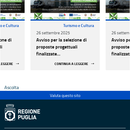
o e Cultura
Turismo e Cultura
26 settembre 2025
26 settem
one di
Avviso per la selezione di
Avviso pe
li
proposte progettuali
proposte 
finalizzate
finalizza
all’efficientamento
all’effic
 LEGGERE
CONTINUA A LEGGERE
i della
energetico dei luoghi della
energetic
 statali
cultura pubblici non statali
cultura p
Ascolta
Valuta questo sito