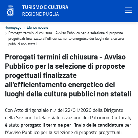
TURISMO E CULTURA
REGIONE PUGLIA
Prorogati termini di chiusura - Avviso Pubblico per la selezione di 
Homepage
Elenco notizie
Prorogati termini di chiusura - Avviso Pubblico per la selezione di proposte
progettuali finalizzate all’efficientamento energetico dei luoghi della cultura
pubblici non statali
Prorogati termini di chiusura - Avviso
Pubblico per la selezione di proposte
progettuali finalizzate
all’efficientamento energetico dei
luoghi della cultura pubblici non statali
Con Atto dirigenziale n.7 del 22/01/2026 della Dirigente
della Sezione Tutela e Valorizzazione dei Patrimoni Culturali,
prorogato il termine per l’invio delle candidature
è stato
per
l'Avviso Pubblico per la selezione di proposte progettuali