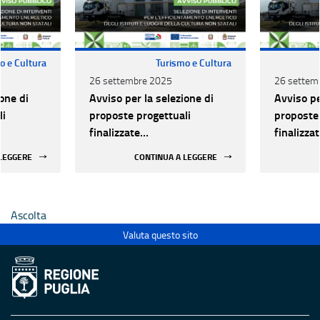
o e Cultura
Turismo e Cultura
26 settembre 2025
26 settem
one di
Avviso per la selezione di
Avviso pe
li
proposte progettuali
proposte 
finalizzate
finalizza
all’efficientamento
all’effic
 LEGGERE
CONTINUA A LEGGERE
i della
energetico dei luoghi della
energetic
 statali
cultura pubblici non statali
cultura p
Ascolta
Valuta questo sito