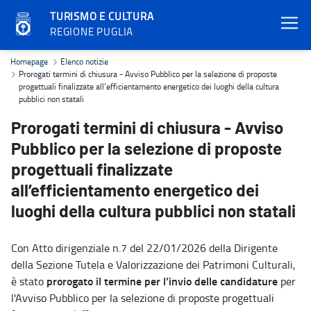
TURISMO E CULTURA
REGIONE PUGLIA
Prorogati termini di chiusura - Avviso Pubblico per la selezione di 
Homepage
Elenco notizie
Prorogati termini di chiusura - Avviso Pubblico per la selezione di proposte
progettuali finalizzate all’efficientamento energetico dei luoghi della cultura
pubblici non statali
Prorogati termini di chiusura - Avviso
Pubblico per la selezione di proposte
progettuali finalizzate
all’efficientamento energetico dei
luoghi della cultura pubblici non statali
Con Atto dirigenziale n.7 del 22/01/2026 della Dirigente
della Sezione Tutela e Valorizzazione dei Patrimoni Culturali,
prorogato il termine per l’invio delle candidature
è stato
per
l'Avviso Pubblico per la selezione di proposte progettuali