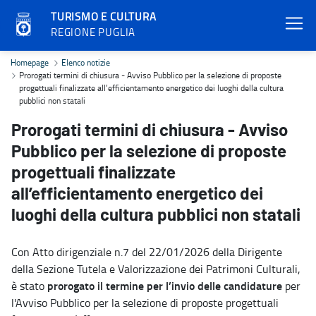
TURISMO E CULTURA
REGIONE PUGLIA
Prorogati termini di chiusura - Avviso Pubblico per la selezione di 
Homepage
Elenco notizie
Prorogati termini di chiusura - Avviso Pubblico per la selezione di proposte
progettuali finalizzate all’efficientamento energetico dei luoghi della cultura
pubblici non statali
Prorogati termini di chiusura - Avviso
Pubblico per la selezione di proposte
progettuali finalizzate
all’efficientamento energetico dei
luoghi della cultura pubblici non statali
Con Atto dirigenziale n.7 del 22/01/2026 della Dirigente
della Sezione Tutela e Valorizzazione dei Patrimoni Culturali,
prorogato il termine per l’invio delle candidature
è stato
per
l'Avviso Pubblico per la selezione di proposte progettuali