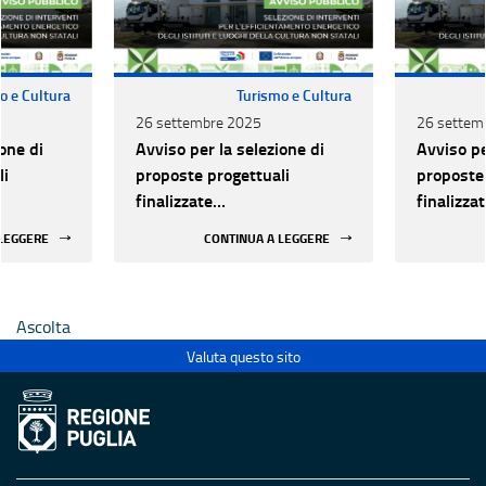
o e Cultura
Turismo e Cultura
26 settembre 2025
26 settem
one di
Avviso per la selezione di
Avviso pe
li
proposte progettuali
proposte 
finalizzate
finalizza
all’efficientamento
all’effic
 LEGGERE
CONTINUA A LEGGERE
i della
energetico dei luoghi della
energetic
 statali
cultura pubblici non statali
cultura p
Ascolta
Valuta questo sito