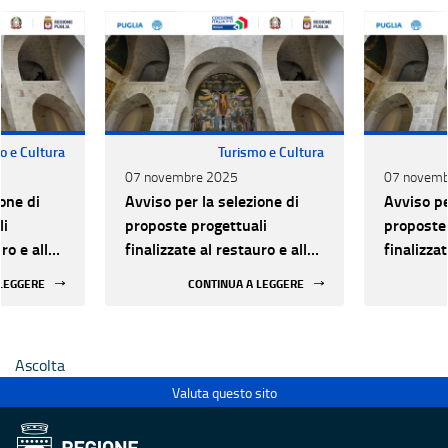
o e Cultura
Turismo e Cultura
07 novembre 2025
07 novemb
one di
Avviso per la selezione di
Avviso pe
li
proposte progettuali
proposte 
ro e alla
finalizzate al restauro e alla
finalizzat
 di beni
rifunzionalizzazione di beni
rifunzion
 LEGGERE
CONTINUA A LEGGERE
culturali materiali e
culturali 
immateriali di Enti
immateria
Ecclesiastici
Ecclesias
Ascolta
Valuta questo sito