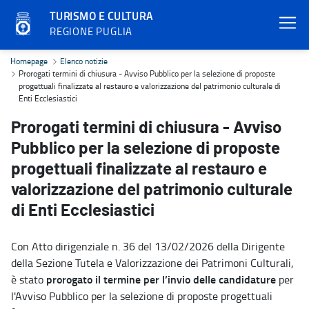
TURISMO E CULTURA
REGIONE PUGLIA
Prorogati termini di chiusura - Avviso Pubblico per la selezione di 
Homepage
Elenco notizie
Prorogati termini di chiusura - Avviso Pubblico per la selezione di proposte
progettuali finalizzate al restauro e valorizzazione del patrimonio culturale di
Enti Ecclesiastici
Prorogati termini di chiusura - Avviso
Pubblico per la selezione di proposte
progettuali finalizzate al restauro e
valorizzazione del patrimonio culturale
di Enti Ecclesiastici
Con Atto dirigenziale n. 36 del 13/02/2026 della Dirigente
della Sezione Tutela e Valorizzazione dei Patrimoni Culturali,
prorogato il termine per l’invio delle candidature
è stato
per
l'Avviso Pubblico per la selezione di proposte progettuali