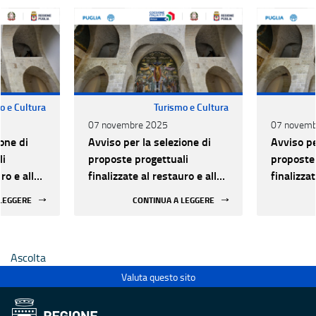
o e Cultura
Turismo e Cultura
07 novembre 2025
07 novemb
one di
Avviso per la selezione di
Avviso pe
li
proposte progettuali
proposte 
ro e alla
finalizzate al restauro e alla
finalizzat
 di beni
rifunzionalizzazione di beni
rifunzion
 LEGGERE
CONTINUA A LEGGERE
culturali materiali e
culturali 
immateriali di Enti
immateria
Ecclesiastici
Ecclesias
Ascolta
Valuta questo sito