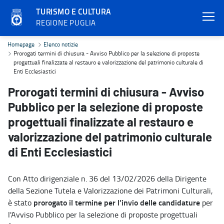
TURISMO E CULTURA
REGIONE PUGLIA
Prorogati termini di chiusura - Avviso Pubblico per la selezione di 
Homepage
Elenco notizie
Prorogati termini di chiusura - Avviso Pubblico per la selezione di proposte
progettuali finalizzate al restauro e valorizzazione del patrimonio culturale di
Enti Ecclesiastici
Prorogati termini di chiusura - Avviso
Pubblico per la selezione di proposte
progettuali finalizzate al restauro e
valorizzazione del patrimonio culturale
di Enti Ecclesiastici
Con Atto dirigenziale n. 36 del 13/02/2026 della Dirigente
della Sezione Tutela e Valorizzazione dei Patrimoni Culturali,
prorogato il termine per l’invio delle candidature
è stato
per
l'Avviso Pubblico per la selezione di proposte progettuali