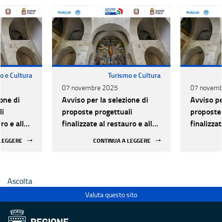
o e Cultura
Turismo e Cultura
07 novembre 2025
07 novemb
one di
Avviso per la selezione di
Avviso pe
li
proposte progettuali
proposte 
ro e alla
finalizzate al restauro e alla
finalizzat
 di beni
rifunzionalizzazione di beni
rifunzion
 LEGGERE
CONTINUA A LEGGERE
culturali materiali e
culturali 
immateriali di Enti
immateria
Ecclesiastici
Ecclesias
Ascolta
Valuta questo sito