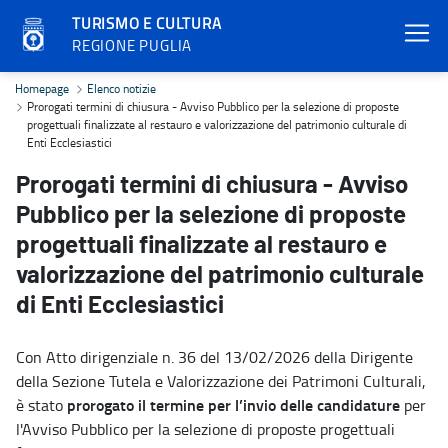
TURISMO E CULTURA
REGIONE PUGLIA
Prorogati termini di chiusura - Avviso Pubblico per la selezione di 
Homepage
Elenco notizie
Prorogati termini di chiusura - Avviso Pubblico per la selezione di proposte
progettuali finalizzate al restauro e valorizzazione del patrimonio culturale di
Enti Ecclesiastici
Prorogati termini di chiusura - Avviso
Pubblico per la selezione di proposte
progettuali finalizzate al restauro e
valorizzazione del patrimonio culturale
di Enti Ecclesiastici
Con Atto dirigenziale n. 36 del 13/02/2026 della Dirigente
della Sezione Tutela e Valorizzazione dei Patrimoni Culturali,
prorogato il termine per l’invio delle candidature
è stato
per
l'Avviso Pubblico per la selezione di proposte progettuali