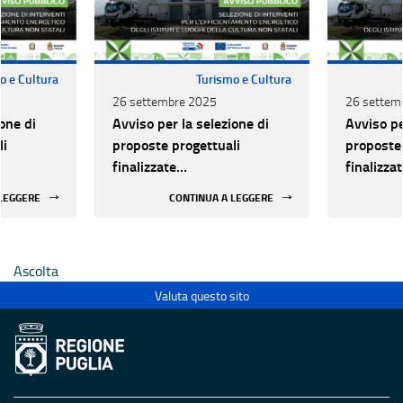
o e Cultura
Turismo e Cultura
26 settembre 2025
26 settem
one di
Avviso per la selezione di
Avviso pe
li
proposte progettuali
proposte 
finalizzate
finalizza
all’efficientamento
all’effic
 LEGGERE
CONTINUA A LEGGERE
i della
energetico dei luoghi della
energetic
 statali
cultura pubblici non statali
cultura p
Ascolta
Valuta questo sito