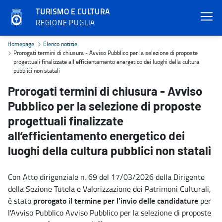
TURISMO E CULTURA
REGIONE PUGLIA
Prorogati termini di chiusura - Avviso Pubblico per la selezione di 
Homepage
Elenco notizie
Prorogati termini di chiusura - Avviso Pubblico per la selezione di proposte
progettuali finalizzate all’efficientamento energetico dei luoghi della cultura
pubblici non statali
Prorogati termini di chiusura - Avviso
Pubblico per la selezione di proposte
progettuali finalizzate
all’efficientamento energetico dei
luoghi della cultura pubblici non statali
Con Atto dirigenziale n. 69 del 17/03/2026 della Dirigente
della Sezione Tutela e Valorizzazione dei Patrimoni Culturali,
prorogato il termine per l’invio delle candidature
è stato
per
l'Avviso Pubblico Avviso Pubblico per la selezione di proposte