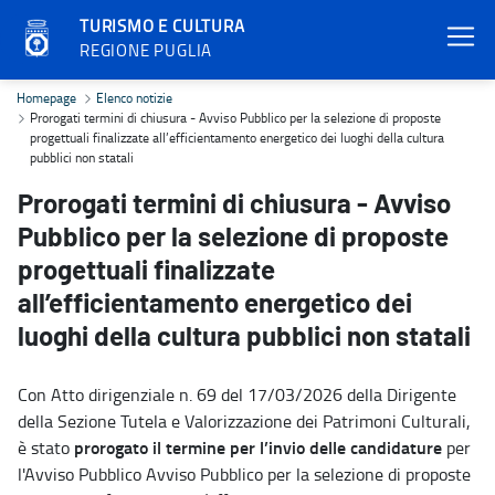
TURISMO E CULTURA
REGIONE PUGLIA
Prorogati termini di chiusura - Avviso Pubblico per la selezione di 
Homepage
Elenco notizie
Prorogati termini di chiusura - Avviso Pubblico per la selezione di proposte
progettuali finalizzate all’efficientamento energetico dei luoghi della cultura
pubblici non statali
Prorogati termini di chiusura - Avviso
Pubblico per la selezione di proposte
progettuali finalizzate
all’efficientamento energetico dei
luoghi della cultura pubblici non statali
Con Atto dirigenziale n. 69 del 17/03/2026 della Dirigente
della Sezione Tutela e Valorizzazione dei Patrimoni Culturali,
prorogato il termine per l’invio delle candidature
è stato
per
l'Avviso Pubblico Avviso Pubblico per la selezione di proposte