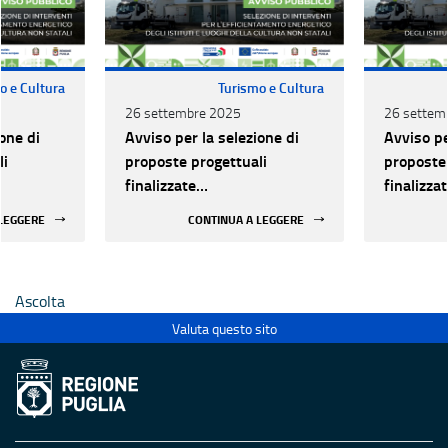
o e Cultura
Turismo e Cultura
26 settembre 2025
26 settem
one di
Avviso per la selezione di
Avviso pe
li
proposte progettuali
proposte 
finalizzate
finalizza
all’efficientamento
all’effic
 LEGGERE
CONTINUA A LEGGERE
i della
energetico dei luoghi della
energetic
 statali
cultura pubblici non statali
cultura p
Ascolta
Valuta questo sito