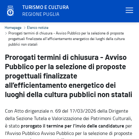
TURISMO E CULTURA
REGIONE PUGLIA
Prorogati termini di chiusura - Avviso Pubblico per la selezione di 
Homepage
Elenco notizie
Prorogati termini di chiusura - Avviso Pubblico per la selezione di proposte
progettuali finalizzate all’efficientamento energetico dei luoghi della cultura
pubblici non statali
Prorogati termini di chiusura - Avviso
Pubblico per la selezione di proposte
progettuali finalizzate
all’efficientamento energetico dei
luoghi della cultura pubblici non statali
Con Atto dirigenziale n. 69 del 17/03/2026 della Dirigente
della Sezione Tutela e Valorizzazione dei Patrimoni Culturali,
prorogato il termine per l’invio delle candidature
è stato
per
l'Avviso Pubblico Avviso Pubblico per la selezione di proposte