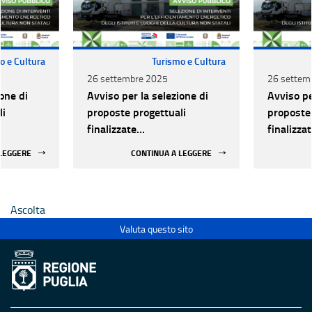
o e Cultura
Turismo e Cultura
26 settembre 2025
26 settem
one di
Avviso per la selezione di
Avviso pe
li
proposte progettuali
proposte 
finalizzate
finalizza
all’efficientamento
all’effic
 LEGGERE
CONTINUA A LEGGERE
i della
energetico dei luoghi della
energetic
 statali
cultura pubblici non statali
cultura p
Ascolta
Valuta questo sito