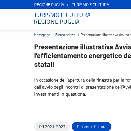
REGIONE PUGLIA
TURISMO E CULTURA
TURISMO E CULTURA
REGIONE PUGLIA
Presentazione illustrativa Avviso selezione di interventi per l’effi
Homepage
Elenco notizie
Presentazione illustrativa Avviso s
Presentazione illustrativa Avvis
l’efficientamento energetico dei
statali
In occasione dell’apertura della finestra per la f
dell’avvio degli incontri di presentazione dell’Avvi
investimenti in questione.
PR 2021-2027
Turismo e Cultura