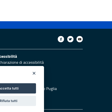
cessibilità
chiarazione di accessibilità
ettivi di accessibilità
×
otezione civile
 al sito di Protezione Civile Puglia
ccetta tutti
Rifiuta tutti