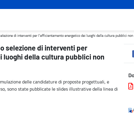
cientamento energetico dei luoghi della cultura pubblici non statali
elezione di interventi per l’efficientamento energetico dei luoghi della cultura pubblici non 
o selezione di interventi per
 luoghi della cultura pubblici non
D
ormulazione delle candidature di proposte progettuali, e
so, sono state pubblicate le slides illustrative della linea di