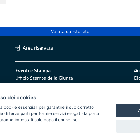
Valuta questo sito
Area riservata
Eventi e Stampa
Ac
Ufficio Stampa della Giunta
Di
Press Regione
Obi
Logo e identità regionale
uso dei cookies
Redazione
Pr
a cookie essenziali per garantire il suo corretto
Responsabili di pubblicazione
Vai
A
di terze parti per fornire servizi erogati da portali
 saranno impostati solo dopo il consenso.
 2014/2020 - Asse XI