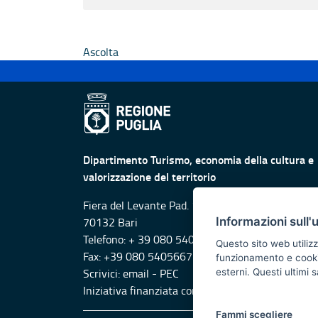
Ascolta
Dipartimento Turismo, economia della cultura e
valorizzazione del territorio
Fiera del Levante Pad. 107, Lungomare Starita -
Informazioni sull'
70132 Bari
Telefono: + 39 080 5405615
Questo sito web utilizz
Fax: +39 080 5405667
funzionamento e cookie 
Scrivici:
email
-
PEC
esterni. Questi ultimi
Iniziativa finanziata con risorse del POR Puglia
Fammi scegliere