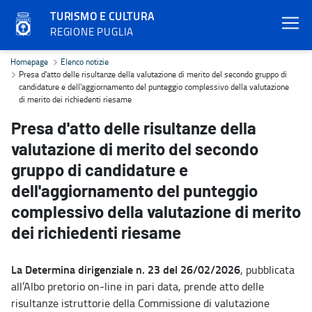
TURISMO E CULTURA
REGIONE PUGLIA
Presa d'atto delle risultanze della valutazione di merito del seco
Homepage
Elenco notizie
Presa d'atto delle risultanze della valutazione di merito del secondo gruppo di
candidature e dell'aggiornamento del punteggio complessivo della valutazione
di merito dei richiedenti riesame
Presa d'atto delle risultanze della
valutazione di merito del secondo
gruppo di candidature e
dell'aggiornamento del punteggio
complessivo della valutazione di merito
dei richiedenti riesame
La Determina dirigenziale n. 23 del 26/02/2026
, pubblicata
all’Albo pretorio on-line in pari data, prende atto delle
risultanze istruttorie della Commissione di valutazione