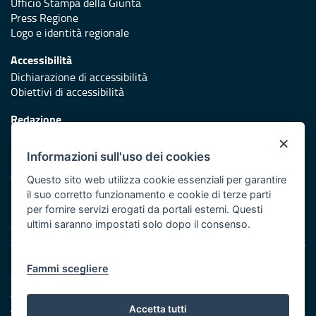
Ufficio Stampa della Giunta
Press Regione
Logo e identità regionale
Accessibilità
Dichiarazione di accessibilità
Obiettivi di accessibilità
Redazione
Responsabili di pubblicazione
×
Informazioni sull'uso dei cookies
Protezione civile
Vai al sito di Protezione Civile Puglia
Questo sito web utilizza cookie essenziali per garantire
il suo corretto funzionamento e cookie di terze parti
Iniziativa finanziata con risorse del POR Puglia 2014/2020 -
per fornire servizi erogati da portali esterni. Questi
Asse XI
ultimi saranno impostati solo dopo il consenso.
Note legali
Fammi scegliere
Cookie e privacy
Amministrazione trasparente
Atti di notifica
Accetta tutti