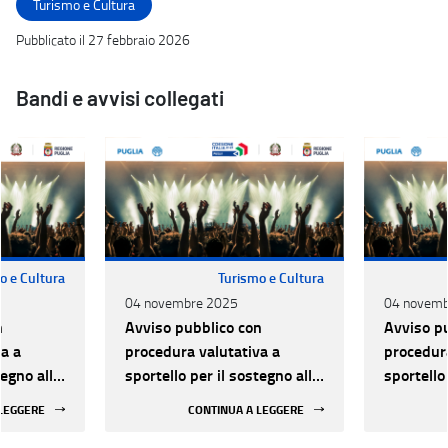
Turismo e Cultura
Pubblicato il 27 febbraio 2026
Bandi e avvisi collegati
o e Cultura
Turismo e Cultura
04 novembre 2025
04 novemb
n
Avviso pubblico con
Avviso p
a a
procedura valutativa a
procedura
tegno alle
sportello per il sostegno alle
sportello
lo dal
attività di Spettacolo dal
attività 
 LEGGERE
CONTINUA A LEGGERE
25-2027
vivo - Triennio 2025-2027
vivo - T