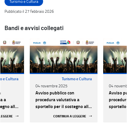
Turismo e Cultura
Pubblicato il 27 febbraio 2026
Bandi e avvisi collegati
o e Cultura
Turismo e Cultura
04 novembre 2025
04 novemb
n
Avviso pubblico con
Avviso p
a a
procedura valutativa a
procedura
tegno alle
sportello per il sostegno alle
sportello
lo dal
attività di Spettacolo dal
attività 
 LEGGERE
CONTINUA A LEGGERE
25-2027
vivo - Triennio 2025-2027
vivo - T