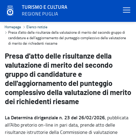
TURISMO E CULTURA
REGIONE PUGLIA
Presa d'atto delle risultanze della valutazione di merito del seco
Homepage
Elenco notizie
Presa d'atto delle risultanze della valutazione di merito del secondo gruppo di
candidature e dell'aggiornamento del punteggio complessivo della valutazione
di merito dei richiedenti riesame
Presa d'atto delle risultanze della
valutazione di merito del secondo
gruppo di candidature e
dell'aggiornamento del punteggio
complessivo della valutazione di merito
dei richiedenti riesame
La Determina dirigenziale n. 23 del 26/02/2026
, pubblicata
all’Albo pretorio on-line in pari data, prende atto delle
risultanze istruttorie della Commissione di valutazione