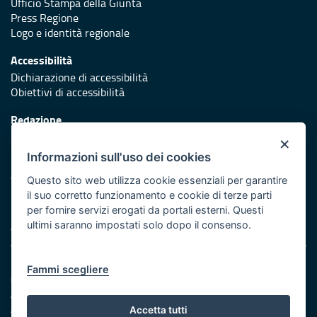
Ufficio Stampa della Giunta
Press Regione
Logo e identità regionale
Accessibilità
Dichiarazione di accessibilità
Obiettivi di accessibilità
Redazione
Responsabili di pubblicazione
×
Informazioni sull'uso dei cookies
Protezione civile
Vai al sito di Protezione Civile Puglia
Questo sito web utilizza cookie essenziali per garantire
il suo corretto funzionamento e cookie di terze parti
Iniziativa finanziata con risorse del POR Puglia 2014/2020 -
per fornire servizi erogati da portali esterni. Questi
Asse XI
ultimi saranno impostati solo dopo il consenso.
Note legali
Fammi scegliere
Cookie e privacy
Amministrazione trasparente
Atti di notifica
Accetta tutti