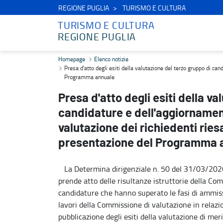
REGIONE PUGLIA
TURISMO E CULTURA
TURISMO E CULTURA
REGIONE PUGLIA
Presa d'atto degli esiti della valutazione del terzo gruppo di ca
Homepage
Elenco notizie
Presa d'atto degli esiti della valutazione del terzo gruppo di 
Programma annuale
Presa d'atto degli esiti della v
candidature e dell'aggiornamen
valutazione dei richiedenti rie
presentazione del Programma 
La Determina dirigenziale n. 50 del 31/03/2026,
prende atto delle risultanze istruttorie della Com
candidature che hanno superato le fasi di ammissi
lavori della Commissione di valutazione in relazi
pubblicazione degli esiti della valutazione di mer