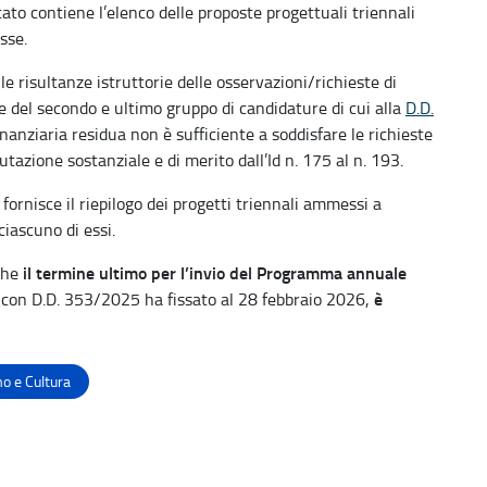
cato contiene l’elenco delle proposte progettuali triennali
sse.
e risultanze istruttorie delle osservazioni/richieste di
le del secondo e ultimo gruppo di candidature di cui alla
D.D.
nanziaria residua non è sufficiente a soddisfare le richieste
utazione sostanziale e di merito dall’Id n. 175 al n. 193.
fornisce il riepilogo dei progetti triennali ammessi a
iascuno di essi.
il termine ultimo per l’invio del Programma annuale
 che
è
o con D.D. 353/2025 ha fissato al 28 febbraio 2026,
o e Cultura