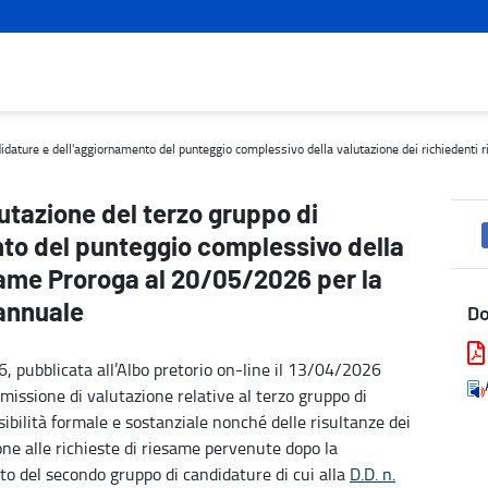
ndidature e dell'aggiornamento del punteggio complessivo della val
candidature e dell'aggiornamento del punteggio complessivo della valutazione dei richieden
alutazione del terzo gruppo di
to del punteggio complessivo della
same Proroga al 20/05/2026 per la
annuale
D
 pubblicata all’Albo pretorio on-line il 13/04/2026
missione di valutazione relative al terzo gruppo di
bilità formale e sostanziale nonché delle risultanze dei
one alle richieste di riesame pervenute dopo la
ito del secondo gruppo di candidature di cui alla
D.D. n.