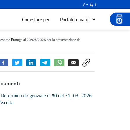
A
A
Come fare per
Portali tematici
utazione dei richiedenti riesame Proroga al 20/05/2026 per la pre
ti riesame Proroga al 20/05/2026 per la presentazione del
ocumenti
Determina dirigenziale n. 50 del 31_03_2026
Ascolta