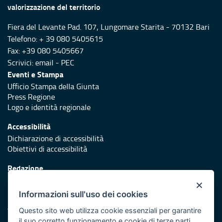
valorizzazione del territorio
Fiera del Levante Pad. 107, Lungomare Starita - 70132 Bari
Telefono: + 39 080 5405615
Fax: +39 080 5405667
Scrivici:
email
-
PEC
Eventi e Stampa
Ufficio Stampa della Giunta
Press Regione
Logo e identità regionale
Accessibilità
Dichiarazione di accessibilità
Obiettivi di accessibilità
Redazione
Responsabili di pubblicazione
×
Informazioni sull'uso dei cookies
Protezione civile
Vai al sito di Protezione Civile Puglia
Questo sito web utilizza cookie essenziali per garantire
il suo corretto funzionamento e cookie di terze parti