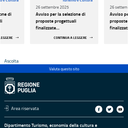
26 settembre 2025
26 settem
one di
Avviso per la selezione di
Avviso pe
li
proposte progettuali
proposte 
finalizzate
finalizza
all’efficientamento
all’effic
 LEGGERE
CONTINUA A LEGGERE
i della
energetico dei luoghi della
energetic
 statali
cultura pubblici non statali
cultura p
Ascolta
Valuta questo sito
Area riservata
Dipartimento Turismo, economia della cultura e