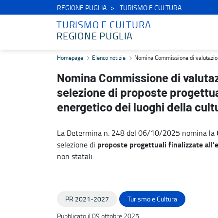
REGIONE PUGLIA
TURISMO E CULTURA
TURISMO E CULTURA
REGIONE PUGLIA
Nomina Commissione di valutazione - Avviso Pubblico per la selezion
Homepage
Elenco notizie
Nomina Commissione di valutazione -
Nomina Commissione di valutazi
selezione di proposte progettual
energetico dei luoghi della cult
La Determina n. 248 del 06/10/2025 nomina la
proposte progettuali finalizzate all
selezione di
non statali.
PR 2021-2027
Turismo e Cultura
Pubblicato il 09 ottobre 2025