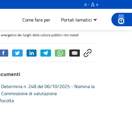
A
A
Come fare per
Portali tematici
o dei luoghi della cultura pubblici non statali - Turismo e cultura
nergetico dei luoghi della cultura pubblici non statali
ocumenti
Determina n. 248 del 06/10/2025 - Nomina la
Commissione di valutazione
Ascolta