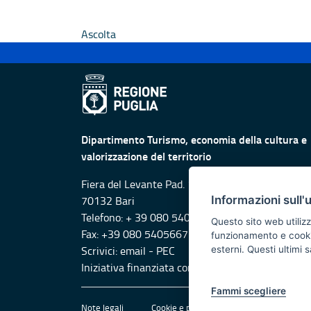
Ascolta
Dipartimento Turismo, economia della cultura e
valorizzazione del territorio
Fiera del Levante Pad. 107, Lungomare Starita -
Informazioni sull'
70132 Bari
Telefono: + 39 080 5405615
Questo sito web utilizz
Fax: +39 080 5405667
funzionamento e cookie 
Scrivici:
email
-
PEC
esterni. Questi ultimi
Iniziativa finanziata con risorse del POR Puglia
Fammi scegliere
Note legali
Cookie e privacy
Amministrazione 