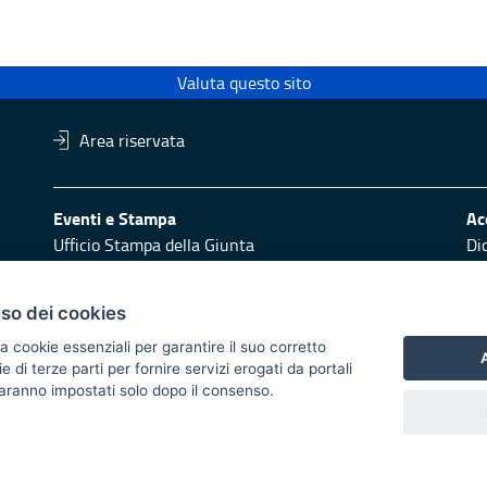
Valuta questo sito
Area riservata
Eventi e Stampa
Ac
Ufficio Stampa della Giunta
Di
Press Regione
Obi
Logo e identità regionale
uso dei cookies
Redazione
Pr
a cookie essenziali per garantire il suo corretto
Responsabili di pubblicazione
Vai
A
di terze parti per fornire servizi erogati da portali
 saranno impostati solo dopo il consenso.
 2014/2020 - Asse XI
trasparente
Atti di notifica
Feed RSS
Servizi intranet