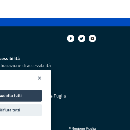
cessibilità
chiarazione di accessibilità
ettivi di accessibilità
×
otezione civile
 al sito di Protezione Civile Puglia
ccetta tutti
Rifiuta tutti
© Regione Puglia