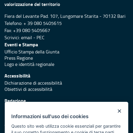
valorizzazione del territorio
Fiera del Levante Pad. 107, Lungomare Starita - 70132 Bari
Telefono: + 39 080 5405615
Fax: +39 080 5405667
Scrivici:
email
-
PEC
Eventi e Stampa
Ufficio Stampa della Giunta
Press Regione
Logo e identità regionale
Accessibilità
Dichiarazione di accessibilità
Obiettivi di accessibilità
Redazione
Responsabili di pubblicazione
×
Informazioni sull'uso dei cookies
Protezione civile
Vai al sito di Protezione Civile Puglia
Questo sito web utilizza cookie essenziali per garantire
il suo corretto funzionamento e cookie di terze parti