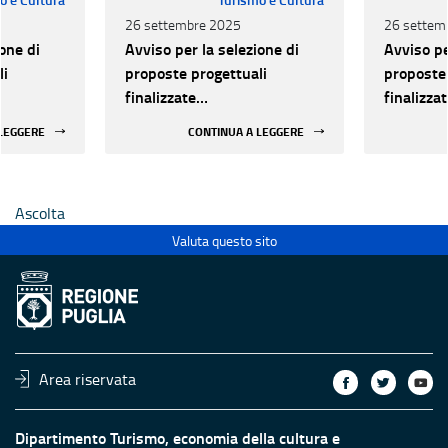
26 settembre 2025
26 settem
one di
Avviso per la selezione di
Avviso pe
li
proposte progettuali
proposte 
finalizzate
finalizza
all’efficientamento
all’effic
 LEGGERE
CONTINUA A LEGGERE
i della
energetico dei luoghi della
energetic
 statali
cultura pubblici non statali
cultura p
Ascolta
Valuta questo sito
Area riservata
Dipartimento Turismo, economia della cultura e