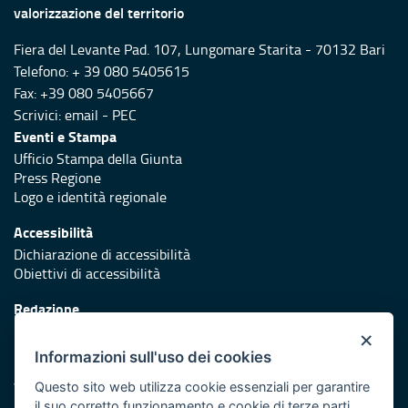
valorizzazione del territorio
Fiera del Levante Pad. 107, Lungomare Starita - 70132 Bari
Telefono: + 39 080 5405615
Fax: +39 080 5405667
Scrivici:
email
-
PEC
Eventi e Stampa
Ufficio Stampa della Giunta
Press Regione
Logo e identità regionale
Accessibilità
Dichiarazione di accessibilità
Obiettivi di accessibilità
Redazione
Responsabili di pubblicazione
×
Informazioni sull'uso dei cookies
Protezione civile
Vai al sito di Protezione Civile Puglia
Questo sito web utilizza cookie essenziali per garantire
il suo corretto funzionamento e cookie di terze parti