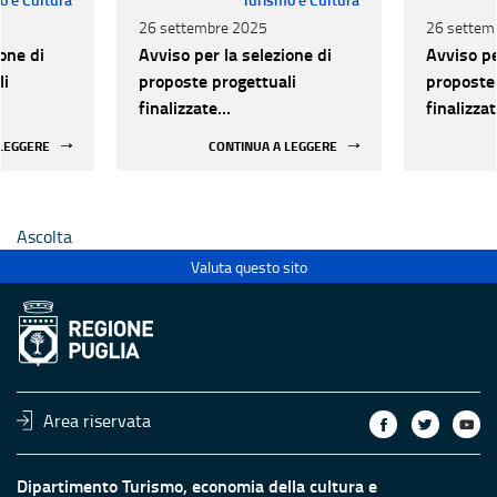
26 settembre 2025
26 settem
one di
Avviso per la selezione di
Avviso pe
li
proposte progettuali
proposte 
finalizzate
finalizza
all’efficientamento
all’effic
 LEGGERE
CONTINUA A LEGGERE
i della
energetico dei luoghi della
energetic
 statali
cultura pubblici non statali
cultura p
Ascolta
Valuta questo sito
Area riservata
Dipartimento Turismo, economia della cultura e