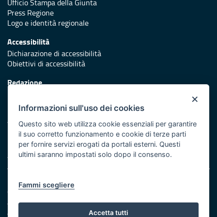
Ufficio Stampa della Giunta
Press Regione
Logo e identità regionale
Accessibilità
Dichiarazione di accessibilità
Obiettivi di accessibilità
Redazione
Responsabili di pubblicazione
×
Informazioni sull'uso dei cookies
Protezione civile
Vai al sito di Protezione Civile Puglia
Questo sito web utilizza cookie essenziali per garantire
il suo corretto funzionamento e cookie di terze parti
Iniziativa finanziata con risorse del POR Puglia 2014/2020 -
per fornire servizi erogati da portali esterni. Questi
Asse XI
ultimi saranno impostati solo dopo il consenso.
Note legali
Fammi scegliere
Cookie e privacy
Amministrazione trasparente
Atti di notifica
Accetta tutti