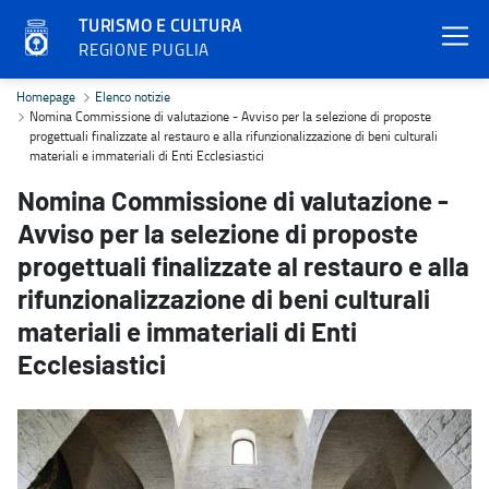
TURISMO E CULTURA
REGIONE PUGLIA
Nomina Commissione di valutazione - Avviso per la selezione di propo
Homepage
Elenco notizie
Nomina Commissione di valutazione - Avviso per la selezione di proposte
progettuali finalizzate al restauro e alla rifunzionalizzazione di beni culturali
materiali e immateriali di Enti Ecclesiastici
Nomina Commissione di valutazione -
Avviso per la selezione di proposte
progettuali finalizzate al restauro e alla
rifunzionalizzazione di beni culturali
materiali e immateriali di Enti
Ecclesiastici