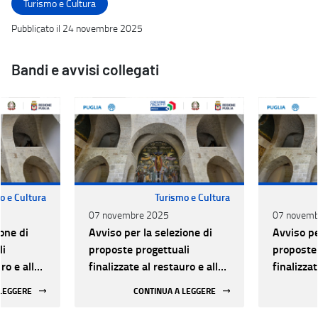
Turismo e Cultura
Pubblicato il 24 novembre 2025
Bandi e avvisi collegati
o e Cultura
Turismo e Cultura
07 novembre 2025
07 novemb
one di
Avviso per la selezione di
Avviso pe
li
proposte progettuali
proposte 
ro e alla
finalizzate al restauro e alla
finalizzat
 di beni
rifunzionalizzazione di beni
rifunzion
 LEGGERE
CONTINUA A LEGGERE
culturali materiali e
culturali 
immateriali di Enti
immateria