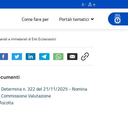
A
A
Come fare per
Portali tematici
di beni culturali materiali e immateriali di Enti Ecclesiastici - Tu
riali e immateriali di Enti Ecclesiastici
ocumenti
Determina n. 322 del 21/11/2025 - Nomina
Commissione Valutazione
Ascolta