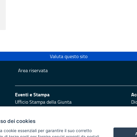
Valuta questo sito
Area riservata
Eventi e Stampa
Ac
Ufficio Stampa della Giunta
Di
Press Regione
Obi
Logo e identità regionale
uso dei cookies
Redazione
Pr
a cookie essenziali per garantire il suo corretto
Responsabili di pubblicazione
Vai
A
di terze parti per fornire servizi erogati da portali