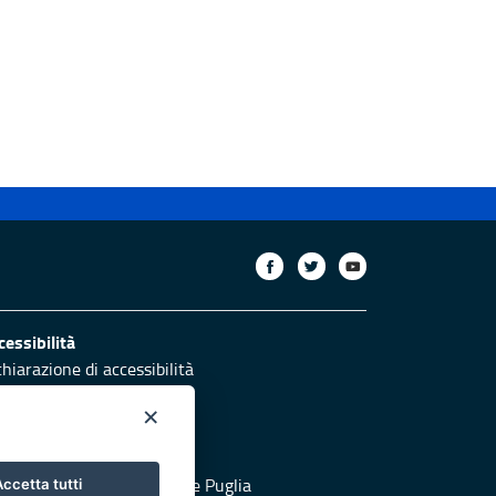
cessibilità
chiarazione di accessibilità
ettivi di accessibilità
×
otezione civile
 al sito di Protezione Civile Puglia
ccetta tutti