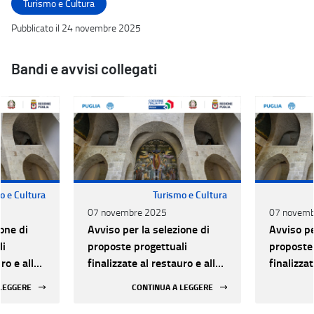
Turismo e Cultura
Pubblicato il 24 novembre 2025
Bandi e avvisi collegati
o e Cultura
Turismo e Cultura
07 novembre 2025
07 novemb
one di
Avviso per la selezione di
Avviso pe
li
proposte progettuali
proposte 
ro e alla
finalizzate al restauro e alla
finalizzat
 di beni
rifunzionalizzazione di beni
rifunzion
 LEGGERE
CONTINUA A LEGGERE
culturali materiali e
culturali 
immateriali di Enti
immateria