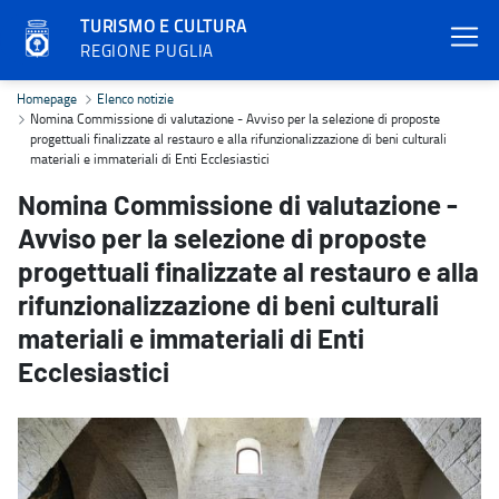
TURISMO E CULTURA
REGIONE PUGLIA
Nomina Commissione di valutazione - Avviso per la selezione di propo
Homepage
Elenco notizie
Nomina Commissione di valutazione - Avviso per la selezione di proposte
progettuali finalizzate al restauro e alla rifunzionalizzazione di beni culturali
materiali e immateriali di Enti Ecclesiastici
Nomina Commissione di valutazione -
Avviso per la selezione di proposte
progettuali finalizzate al restauro e alla
rifunzionalizzazione di beni culturali
materiali e immateriali di Enti
Ecclesiastici