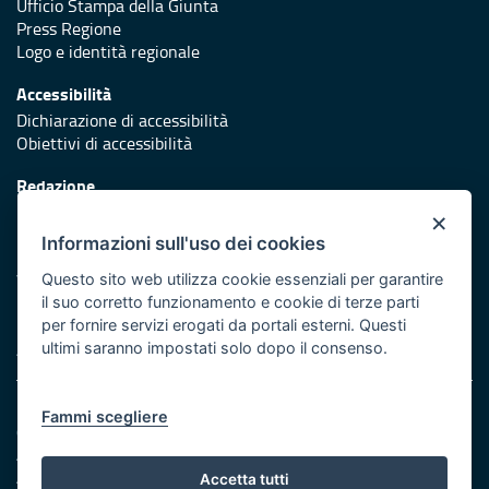
Ufficio Stampa della Giunta
Press Regione
Logo e identità regionale
Accessibilità
Dichiarazione di accessibilità
Obiettivi di accessibilità
Redazione
Responsabili di pubblicazione
×
Informazioni sull'uso dei cookies
Protezione civile
Vai al sito di Protezione Civile Puglia
Questo sito web utilizza cookie essenziali per garantire
il suo corretto funzionamento e cookie di terze parti
Iniziativa finanziata con risorse del POR Puglia 2014/2020 -
per fornire servizi erogati da portali esterni. Questi
Asse XI
ultimi saranno impostati solo dopo il consenso.
Note legali
Fammi scegliere
Cookie e privacy
Amministrazione trasparente
Atti di notifica
Accetta tutti