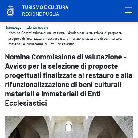
TURISMO E CULTURA
REGIONE PUGLIA
Nomina Commissione di valutazione - Avviso per la selezione di propo
Homepage
Elenco notizie
Nomina Commissione di valutazione - Avviso per la selezione di proposte
progettuali finalizzate al restauro e alla rifunzionalizzazione di beni culturali
materiali e immateriali di Enti Ecclesiastici
Nomina Commissione di valutazione -
Avviso per la selezione di proposte
progettuali finalizzate al restauro e alla
rifunzionalizzazione di beni culturali
materiali e immateriali di Enti
Ecclesiastici