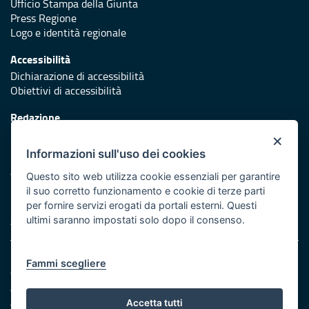
Ufficio Stampa della Giunta
Press Regione
Logo e identità regionale
Accessibilità
Dichiarazione di accessibilità
Obiettivi di accessibilità
Redazione
Responsabili di pubblicazione
×
Informazioni sull'uso dei cookies
Protezione civile
Vai al sito di Protezione Civile Puglia
Questo sito web utilizza cookie essenziali per garantire
il suo corretto funzionamento e cookie di terze parti
Iniziativa finanziata con risorse del POR Puglia 2014/2020 -
per fornire servizi erogati da portali esterni. Questi
Asse XI
ultimi saranno impostati solo dopo il consenso.
Note legali
Fammi scegliere
Cookie e privacy
Amministrazione trasparente
Atti di notifica
Accetta tutti