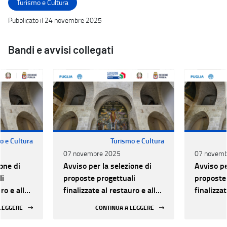
Turismo e Cultura
Pubblicato il 24 novembre 2025
Bandi e avvisi collegati
o e Cultura
Turismo e Cultura
07 novembre 2025
07 novemb
one di
Avviso per la selezione di
Avviso pe
li
proposte progettuali
proposte 
ro e alla
finalizzate al restauro e alla
finalizzat
 di beni
rifunzionalizzazione di beni
rifunzion
 LEGGERE
CONTINUA A LEGGERE
culturali materiali e
culturali 
immateriali di Enti
immateria