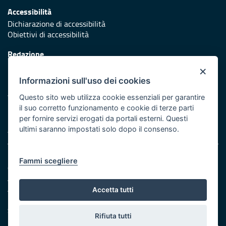
Accessibilità
Dichiarazione di accessibilità
Obiettivi di accessibilità
Redazione
Responsabili di pubblicazione
×
Informazioni sull'uso dei cookies
Protezione civile
Vai al sito di Protezione Civile Puglia
Questo sito web utilizza cookie essenziali per garantire
il suo corretto funzionamento e cookie di terze parti
Iniziativa finanziata con risorse del POR Puglia 2014/2020 -
per fornire servizi erogati da portali esterni. Questi
Asse XI
ultimi saranno impostati solo dopo il consenso.
Note legali
Fammi scegliere
Cookie e privacy
Amministrazione trasparente
Atti di notifica
Accetta tutti
Feed RSS
Servizi intranet
Rifiuta tutti