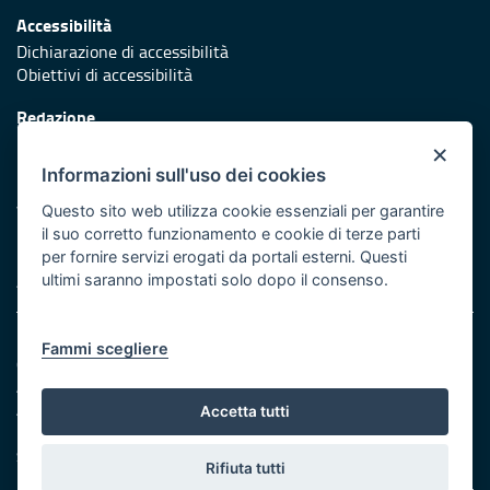
Accessibilità
Dichiarazione di accessibilità
Obiettivi di accessibilità
Redazione
Responsabili di pubblicazione
×
Informazioni sull'uso dei cookies
Protezione civile
Vai al sito di Protezione Civile Puglia
Questo sito web utilizza cookie essenziali per garantire
il suo corretto funzionamento e cookie di terze parti
Iniziativa finanziata con risorse del POR Puglia 2014/2020 -
per fornire servizi erogati da portali esterni. Questi
Asse XI
ultimi saranno impostati solo dopo il consenso.
Note legali
Fammi scegliere
Cookie e privacy
Amministrazione trasparente
Atti di notifica
Accetta tutti
Feed RSS
Servizi intranet
Rifiuta tutti