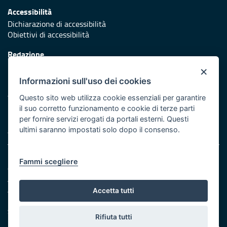
Accessibilità
Dichiarazione di accessibilità
Obiettivi di accessibilità
Redazione
Responsabili di pubblicazione
×
Informazioni sull'uso dei cookies
Protezione civile
Vai al sito di Protezione Civile Puglia
Questo sito web utilizza cookie essenziali per garantire
il suo corretto funzionamento e cookie di terze parti
Iniziativa finanziata con risorse del POR Puglia 2014/2020 -
per fornire servizi erogati da portali esterni. Questi
Asse XI
ultimi saranno impostati solo dopo il consenso.
Note legali
Fammi scegliere
Cookie e privacy
Amministrazione trasparente
Atti di notifica
Accetta tutti
Feed RSS
Servizi intranet
Rifiuta tutti